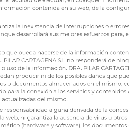
 la facultad de efectuar, en cualquier momento 
información contenida en su web, de la configur
iza la inexistencia de interrupciones o errores
nque desarrollará sus mejores esfuerzos para, en
uso que pueda hacerse de la información conteni
DRA. PILAR CARTAGENA S.L no responderá de ning
 o uso de la información. DRA. PILAR CARTAGEN
uedan producir ni de los posibles daños que pue
cheros o documentos almacenados en el mismo, 
ado para la conexión a los servicios y contenid
o actualizadas del mismo.
responsabilidad alguna derivada de la concesi
n la web, ni garantiza la ausencia de virus u o
ormático (hardware y software), los documentos o