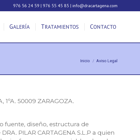
976 56 24 59 | 976 55 45 85 | info@dracartagena.com
GALERÍA
TRATAMIENTOS
CONTACTO
Estás aquí:
Inicio
Aviso Legal
A, 1ºA. 50009 ZARAGOZA.
 fuente, diseño, estructura de
 de DRA. PILAR CARTAGENA S.L.P a quien